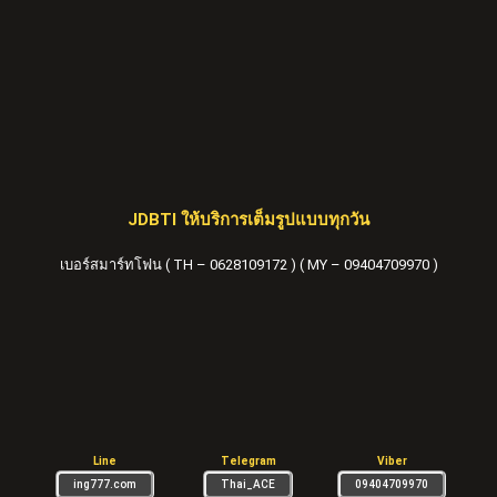
JDBTI ให้บริการเต็มรูปแบบทุกวัน
เบอร์สมาร์ทโฟน ( TH – 0628109172 ) ( MY – 09404709970 )
Line
Telegram
Viber
ing777.com
Thai_ACE
09404709970