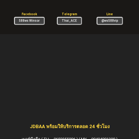
Facebook
Telegram
Line
588ws Winsor
Thai_ACE
@ws588vip
JDBAA พร้อมให้บริการตลอด 24 ชั่วโมง