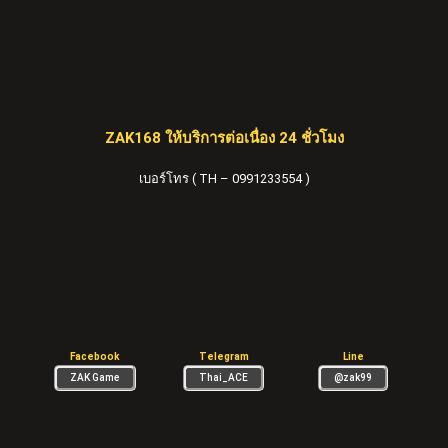
ZAK168 ให้บริการต่อเนื่อง 24 ชั่วโมง
เบอร์โทร ( TH – 0991233554 )
Facebook
Telegram
Line
ZAK Game
Thai_ACE
@zak99