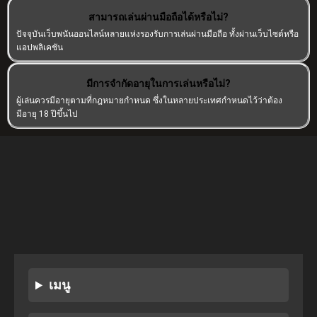
สามารถเล่นผ่านมือถือได้หรือไม่?
ปัจจุบันเว็บพนันออนไลน์หลายแห่งรองรับการเล่นผ่านมือถือ ทั้งผ่านเว็บไซต์หรือ
แอปพลิเคชัน
มีการจำกัดอายุในการเล่นหรือไม่?
ผู้เล่นควรมีอายุตามที่กฎหมายกำหนด ซึ่งในหลายประเทศกำหนดไว้ว่าต้อง
มีอายุ 18 ปีขึ้นไป
เมนู