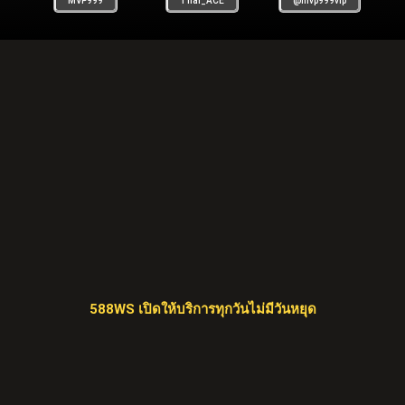
MVP999
Thai_ACE
@mvp999vip
588WS เปิดให้บริการทุกวันไม่มีวันหยุด