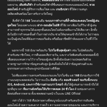
เหมือนเล่นอยู่ในสถานที่จริง,
สล็อตออนไลน์
หลากหลายธีมพร้อมแจ็คพอต
แตกง่าย,
เดิมพันกีฬา
สำหรับคอกีฬาที่ชื่นชอบการแทงบอลออนไลน์,
หวย
ออนไลน์
สำหรับผู้ที่รักการเสี่ยงโชค และ
เกมยิงปลา
ที่ให้ความสนุก
เพลิดเพลินพร้อมโอกาสรับรางวัลใหญ่
สิ่งที่ทำให้
168
โดดเด่นคือ
ระบบการทำงานที่ล้ำสมัยและตอบโจทย์ผู้เล่น
ยุคใหม่
โดยเฉพาะระบบ
ฝาก-ถอนอัตโนมัติ
ที่ใช้เวลาเพียงไม่กี่วินาที ผู้เล่น
สามารถทำธุรกรรมได้เองทุกขั้นตอนโดยไม่ต้องรอทีมงานให้เสียเวลา อีกทั้ง
ยังไม่มีการกำหนดขั้นต่ำในการฝากเงิน ช่วยให้ทุกคนเข้าถึงได้ง่าย ไม่ว่าคุณ
จะเป็นผู้เล่นใหม่ที่ต้องการลองเริ่มต้น หรือมืออาชีพที่กำลังมองหาเว็บที่ไว้ใจ
ได้
นอกจากนี้ 168 ยังมาพร้อมกับ
โปรโมชั่นสุดคุ้มค่า
เช่น โบนัสต้อนรับ
สำหรับสมาชิกใหม่, การคืนยอดเสียรายวัน, และรางวัลพิเศษที่แจกตลอดทั้งปี
เพื่อตอบแทนความไว้วางใจของผู้เล่น อีกทั้งยังเน้นความปลอดภัยด้วย
มาตรฐานการรักษาข้อมูลระดับสูง ผู้เล่นจึงมั่นใจได้ว่าข้อมูลส่วนตัวและ
ธุรกรรมทางการเงินจะถูกปกป้องอย่างดีที่สุด
ไม่เพียงแค่ความครบครันของเกมและโปรโมชั่น แต่
168
ยังรองรับการใช้
งานบนทุกแพลตฟอร์ม ไม่ว่าจะเป็น
มือถือ
หรือ
คอมพิวเตอร์
รองรับทั้งระบบ
iOS, Android, และการใช้งานผ่านเบราว์เซอร์
เพื่อให้ผู้เล่นสามารถเข้าถึงได้
ทุกที่ทุกเวลา
ทีมงานยังพร้อมให้บริการตลอด 24 ชั่วโมง
ด้วยช่องทางการ
ติดต่อที่หลากหลาย ทั้งแชทสดผ่านหน้าเว็บและ LINE Official
กล่าวได้ว่า 168 คือปลายทางที่สมบูรณ์แบบสำหรับคนรักการเดิมพัน
ออนไลน์ ด้วยความสะดวก รวดเร็ว ความหลากหลายของเกม และการบริการ