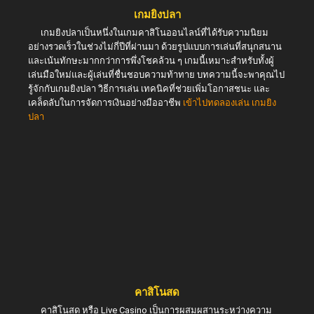
เกมยิงปลา
เกมยิงปลาเป็นหนึ่งในเกมคาสิโนออนไลน์ที่ได้รับความนิยม
อย่างรวดเร็วในช่วงไม่กี่ปีที่ผ่านมา ด้วยรูปแบบการเล่นที่สนุกสนาน
และเน้นทักษะมากกว่าการพึ่งโชคล้วน ๆ เกมนี้เหมาะสำหรับทั้งผู้
เล่นมือใหม่และผู้เล่นที่ชื่นชอบความท้าทาย บทความนี้จะพาคุณไป
รู้จักกับเกมยิงปลา วิธีการเล่น เทคนิคที่ช่วยเพิ่มโอกาสชนะ และ
เคล็ดลับในการจัดการเงินอย่างมืออาชีพ
เข้าไปทดลองเล่น เกมยิง
ปลา
คาสิโนสด
คาสิโนสด หรือ Live Casino เป็นการผสมผสานระหว่างความ