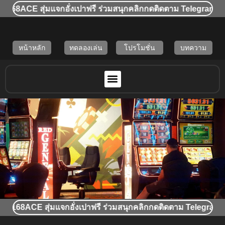
 สุ่มแจกอั่งเปาฟรี ร่วมสนุกคลิกกดติดตาม Telegram Channel ของ
หน้าหลัก
ทดลองเล่น
โปรโมชั่น
บทความ
ทดลองเล่น
โปรโมชั่น 168ACE
บทความ 168ACE
เกี่ยวกับเรา
168ACE Download
E สุ่มแจกอั่งเปาฟรี ร่วมสนุกคลิกกดติดตาม Telegram Channel ข