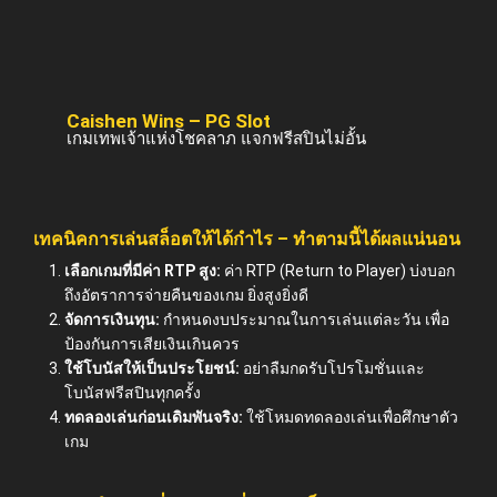
Caishen Wins – PG Slot​
เกมเทพเจ้าแห่งโชคลาภ แจกฟรีสปินไม่อั้น​
เทคนิคการเล่นสล็อตให้ได้กำไร – ทำตามนี้ได้ผลแน่นอน
เลือกเกมที่มีค่า RTP สูง:
ค่า RTP (Return to Player) บ่งบอก
ถึงอัตราการจ่ายคืนของเกม ยิ่งสูงยิ่งดี
จัดการเงินทุน:
กำหนดงบประมาณในการเล่นแต่ละวัน เพื่อ
ป้องกันการเสียเงินเกินควร
ใช้โบนัสให้เป็นประโยชน์:
อย่าลืมกดรับโปรโมชั่นและ
โบนัสฟรีสปินทุกครั้ง
ทดลองเล่นก่อนเดิมพันจริง:
ใช้โหมดทดลองเล่นเพื่อศึกษาตัว
เกม