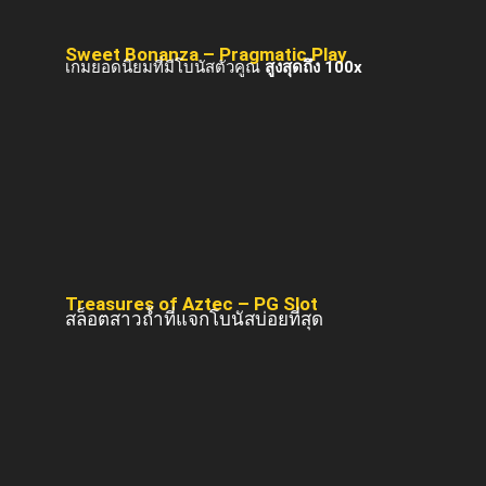
Sweet Bonanza – Pragmatic Play
เกมยอดนิยมที่มีโบนัสตัวคูณ
สูงสุดถึง 100x
Treasures of Aztec – PG Slot
สล็อตสาวถ้ำที่แจกโบนัสบ่อยที่สุด​