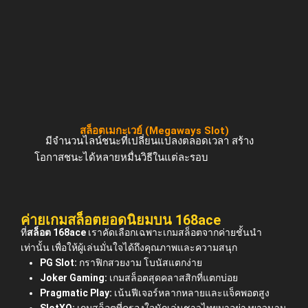
สล็อตเมกะเวย์ (Megaways Slot)
มีจำนวนไลน์ชนะที่เปลี่ยนแปลงตลอดเวลา สร้าง
โอกาสชนะได้หลายหมื่นวิธีในแต่ละรอบ
ค่ายเกมสล็อตยอดนิยมบน 168ace
ที่
สล็อต 168ace
เราคัดเลือกเฉพาะเกมสล็อตจากค่ายชั้นนำ
เท่านั้น เพื่อให้ผู้เล่นมั่นใจได้ถึงคุณภาพและความสนุก
PG Slot:
กราฟิกสวยงาม โบนัสแตกง่าย
Joker Gaming:
เกมสล็อตสุดคลาสสิกที่แตกบ่อย
Pragmatic Play:
เน้นฟีเจอร์หลากหลายและแจ็คพอตสูง