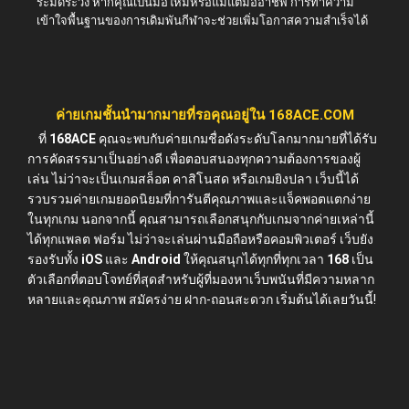
ระมัดระวัง หากคุณเป็นมือใหม่หรือแม้แต่มืออาชีพ การทำความ
เข้าใจพื้นฐานของการเดิมพันกีฬาจะช่วยเพิ่มโอกาสความสำเร็จได้
ค่ายเกมชั้นนำมากมายที่รอคุณอยู่ใน 168ACE.COM
ที่
168ACE
คุณจะพบกับค่ายเกมชื่อดังระดับโลกมากมายที่ได้รับ
การคัดสรรมาเป็นอย่างดี เพื่อตอบสนองทุกความต้องการของผู้
เล่น ไม่ว่าจะเป็นเกมสล็อต คาสิโนสด หรือเกมยิงปลา เว็บนี้ได้
รวบรวมค่ายเกมยอดนิยมที่การันตีคุณภาพและแจ็คพอตแตกง่าย
ในทุกเกม นอกจากนี้ คุณสามารถเลือกสนุกกับเกมจากค่ายเหล่านี้
ได้ทุกแพลต ฟอร์ม ไม่ว่าจะเล่นผ่านมือถือหรือคอมพิวเตอร์ เว็บยัง
รองรับทั้ง
iOS
และ
Android
ให้คุณสนุกได้ทุกที่ทุกเวลา
168
เป็น
ตัวเลือกที่ตอบโจทย์ที่สุดสำหรับผู้ที่มองหาเว็บพนันที่มีความหลาก
หลายและคุณภาพ สมัครง่าย ฝาก-ถอนสะดวก เริ่มต้นได้เลยวันนี้!