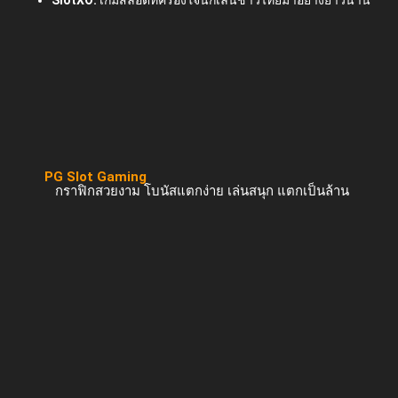
SlotXO:
เกมสล็อตที่ครองใจนักเล่นชาวไทยมาอย่างยาวนาน
PG Slot Gaming
กราฟิกสวยงาม โบนัสแตกง่าย เล่นสนุก แตกเป็นล้าน