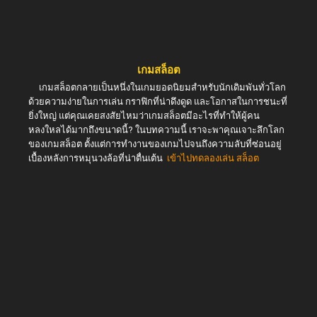
เกมสล็อต
เกมสล็อตกลายเป็นหนึ่งในเกมยอดนิยมสำหรับนักเดิมพันทั่วโลก
ด้วยความง่ายในการเล่น กราฟิกที่น่าดึงดูด และโอกาสในการชนะที่
ยิ่งใหญ่ แต่คุณเคยสงสัยไหมว่าเกมสล็อตมีอะไรที่ทำให้ผู้คน
หลงใหลได้มากถึงขนาดนี้? ในบทความนี้ เราจะพาคุณเจาะลึกโลก
ของเกมสล็อต ตั้งแต่การทำงานของเกมไปจนถึงความลับที่ซ่อนอยู่
เบื้องหลังการหมุนวงล้อที่น่าตื่นเต้น
เข้าไปทดลองเล่น สล็อต